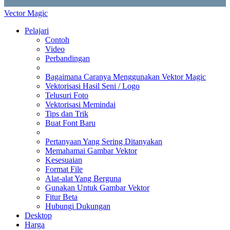
Vector Magic
Pelajari
Contoh
Video
Perbandingan
Bagaimana Caranya Menggunakan Vektor Magic
Vektorisasi Hasil Seni / Logo
Telusuri Foto
Vektorisasi Memindai
Tips dan Trik
Buat Font Baru
Pertanyaan Yang Sering Ditanyakan
Memahamai Gambar Vektor
Kesesuaian
Format File
Alat-alat Yang Berguna
Gunakan Untuk Gambar Vektor
Fitur Beta
Hubungi Dukungan
Desktop
Harga