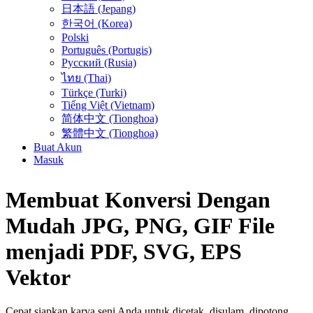
日本語 (Jepang)
한국어 (Korea)
Polski
Português (Portugis)
Русский (Rusia)
ไทย (Thai)
Türkçe (Turki)
Tiếng Việt (Vietnam)
简体中文 (Tionghoa)
繁體中文 (Tionghoa)
Buat Akun
Masuk
Membuat Konversi Dengan
Mudah
JPG, PNG, GIF
File
menjadi
PDF, SVG, EPS
Vektor
Cepat siapkan karya seni Anda untuk dicetak, disulam, dipotong,