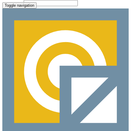
File Picker
Paste Target
Toggle navigation