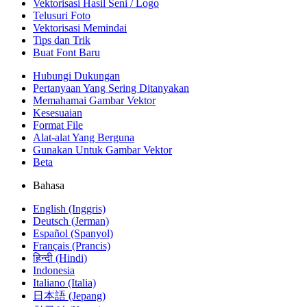
Vektorisasi Hasil Seni / Logo
Telusuri Foto
Vektorisasi Memindai
Tips dan Trik
Buat Font Baru
Hubungi Dukungan
Pertanyaan Yang Sering Ditanyakan
Memahamai Gambar Vektor
Kesesuaian
Format File
Alat-alat Yang Berguna
Gunakan Untuk Gambar Vektor
Beta
Bahasa
English (Inggris)
Deutsch (Jerman)
Español (Spanyol)
Français (Prancis)
हिन्दी (Hindi)
Indonesia
Italiano (Italia)
日本語 (Jepang)