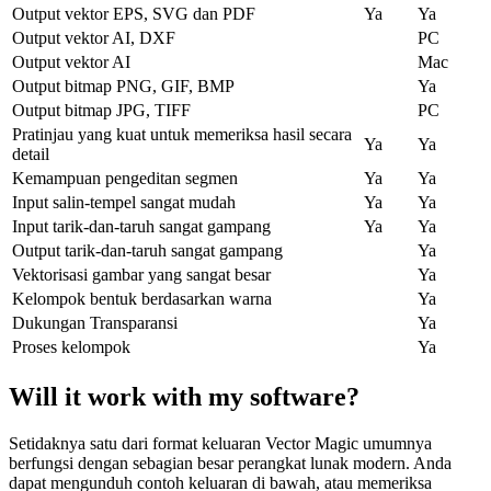
Output vektor EPS, SVG dan PDF
Ya
Ya
Output vektor AI, DXF
PC
Output vektor AI
Mac
Output bitmap PNG, GIF, BMP
Ya
Output bitmap JPG, TIFF
PC
Pratinjau yang kuat untuk memeriksa hasil secara
Ya
Ya
detail
Kemampuan pengeditan segmen
Ya
Ya
Input salin-tempel sangat mudah
Ya
Ya
Input tarik-dan-taruh sangat gampang
Ya
Ya
Output tarik-dan-taruh sangat gampang
Ya
Vektorisasi gambar yang sangat besar
Ya
Kelompok bentuk berdasarkan warna
Ya
Dukungan Transparansi
Ya
Proses kelompok
Ya
Will it work with my software?
Setidaknya satu dari format keluaran Vector Magic umumnya
berfungsi dengan sebagian besar perangkat lunak modern. Anda
dapat mengunduh contoh keluaran di bawah, atau memeriksa