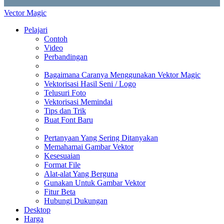
Vector Magic
Pelajari
Contoh
Video
Perbandingan
Bagaimana Caranya Menggunakan Vektor Magic
Vektorisasi Hasil Seni / Logo
Telusuri Foto
Vektorisasi Memindai
Tips dan Trik
Buat Font Baru
Pertanyaan Yang Sering Ditanyakan
Memahamai Gambar Vektor
Kesesuaian
Format File
Alat-alat Yang Berguna
Gunakan Untuk Gambar Vektor
Fitur Beta
Hubungi Dukungan
Desktop
Harga