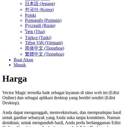
日本語 (Jepang)
한국어 (Korea)
Polski
Português (Portugis)
Русский (Rusia)
ไทย (Thai)
Türkçe (Turki)
Tiếng Việt (Vietnam)
简体中文 (Tionghoa)
繁體中文 (Tionghoa)
Buat Akun
Masuk
Harga
Vector Magic tersedia baik sebagai layanan di situs web ini (Edisi
Online) dan sebagai aplikasi desktop yang berdiri sendiri (Edisi
Desktop).
Anda dapat mengunggah, memvektorisasi, dan mempratinjau hasil
untuk gambar sebanyak yang Anda suka tanpa komitmen. Namun
demikian, untuk mengunduh hasil, Anda perlu berlangganan Edisi