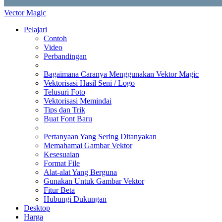
Vector Magic
Pelajari
Contoh
Video
Perbandingan
Bagaimana Caranya Menggunakan Vektor Magic
Vektorisasi Hasil Seni / Logo
Telusuri Foto
Vektorisasi Memindai
Tips dan Trik
Buat Font Baru
Pertanyaan Yang Sering Ditanyakan
Memahamai Gambar Vektor
Kesesuaian
Format File
Alat-alat Yang Berguna
Gunakan Untuk Gambar Vektor
Fitur Beta
Hubungi Dukungan
Desktop
Harga