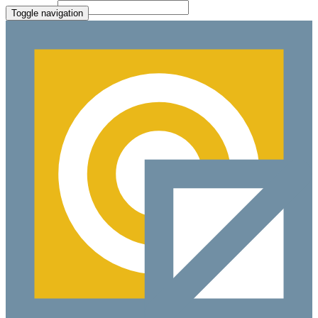
File Picker
Paste Target
Toggle navigation