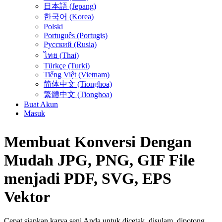
日本語 (Jepang)
한국어 (Korea)
Polski
Português (Portugis)
Русский (Rusia)
ไทย (Thai)
Türkçe (Turki)
Tiếng Việt (Vietnam)
简体中文 (Tionghoa)
繁體中文 (Tionghoa)
Buat Akun
Masuk
Membuat Konversi Dengan
Mudah
JPG, PNG, GIF
File
menjadi
PDF, SVG, EPS
Vektor
Cepat siapkan karya seni Anda untuk dicetak, disulam, dipotong,