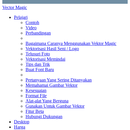
Vector Magic
Pelajari
Contoh
Video
Perbandingan
Bagaimana Caranya Menggunakan Vektor Magic
Vektorisasi Hasil Seni / Logo
Telusuri Foto
Vektorisasi Memindai
Tips dan Trik
Buat Font Baru
Pertanyaan Yang Sering Ditanyakan
Memahamai Gambar Vektor
Kesesuaian
Format File
Alat-alat Yang Berguna
Gunakan Untuk Gambar Vektor
Fitur Beta
Hubungi Dukungan
Desktop
Harga